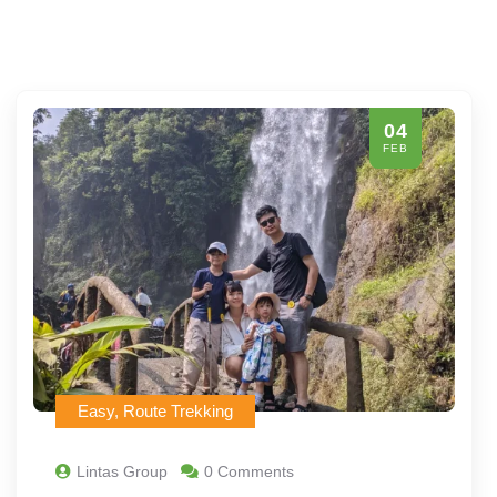
04
FEB
Easy
,
Route Trekking
Lintas Group
0 Comments