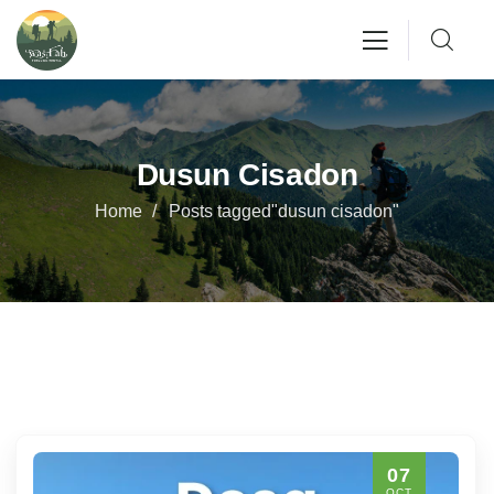
Dusun Cisadon
Home
Posts tagged"dusun cisadon"
07
OCT